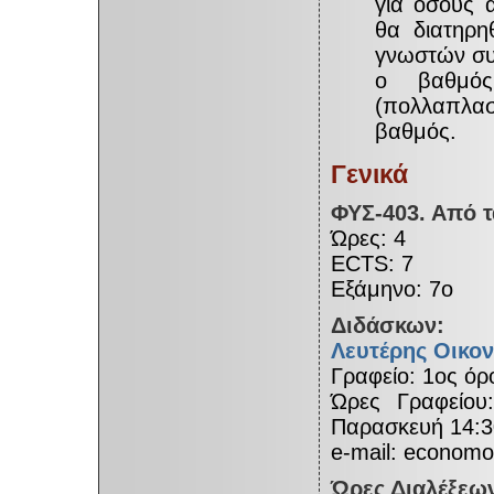
για όσους 
θα διατηρη
γνωστών συ
ο βαθμός
(πολλαπλασ
βαθμός.
Γενικά
ΦΥΣ-403. Από τ
Ώρες: 4
ΕCTS: 7
Εξάμηνο: 7ο
Διδάσκων:
Λευτέρης Οικο
Γραφείο: 1ος ό
Ώρες Γραφείου:
Παρασκευή 14:3
e-mail: economo
Ώρες Διαλέξεω