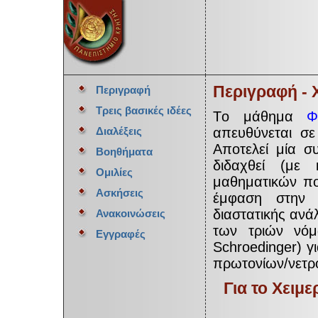
Περιγραφή - 
Περιγραφή
Τρεις βασικές ιδέες
Tο μάθημα
Φ
απευθύνεται σε
Διαλέξεις
Αποτελεί μία σ
Βοηθήματα
διδαχθεί (με
Ομιλίες
μαθηματικών πο
Ασκήσεις
έμφαση στην φ
διαστατικής ανά
Ανακοινώσεις
των τριών νόμω
Εγγραφές
Schroedinger) γ
πρωτονίων/νετρ
Για το Χειμ